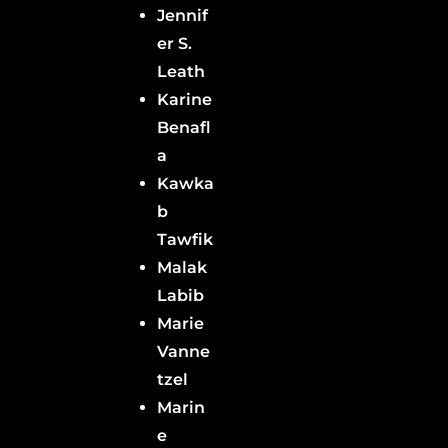
Jennif
er S.
Leath
Karine
Benafl
a
Kawka
b
Tawfik
Malak
Labib
Marie
Vanne
tzel
Marin
e