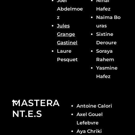
Joel
Nihal
Abdelmoe
Hafez
z
Naïma Bo
Jules
uras
Grange
Sixtine
Gastinel
Deroure
Laure
Soraya
Pesquet
Rahem
Yasmine
Hafez
MASTERA
Antoine Calori
NT.E.S
Axel Gouel
Lefebvre
Aya Chriki