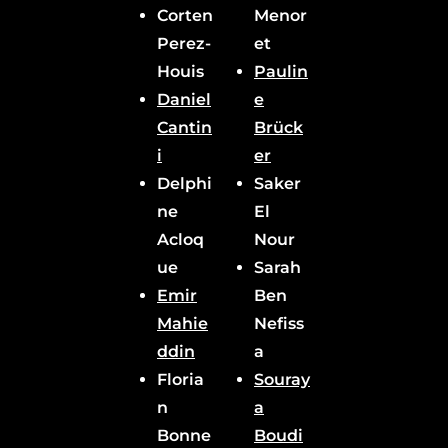
Corten
Menor
Perez-
et
Houis
Paulin
Daniel
e
Cantin
Brück
i
er
Delphi
Saker
ne
El
Acloq
Nour
ue
Sarah
Emir
Ben
Mahie
Nefiss
ddin
a
Floria
Souray
n
a
Bonne
Boudi