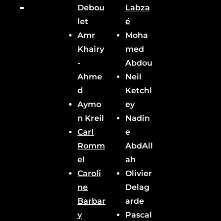
Debou
Labza
let
é
Amr
Moha
Khairy
med
-
Abdou
Ahme
Neil
d
Ketchl
Aymo
ey
n Kreil
Nadin
Carl
e
Romm
AbdAll
el
ah
Caroli
Olivier
ne
Delag
Barbar
arde
y
Pascal