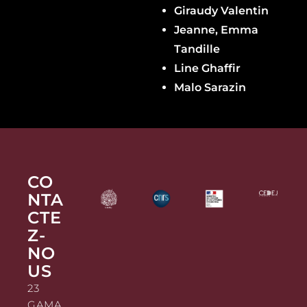
Giraudy Valentin
Jeanne, Emma
Tandille
Line Ghaffir
Malo Sarazin
CO
NTA
CTE
Z-
NO
US
23
GAMA