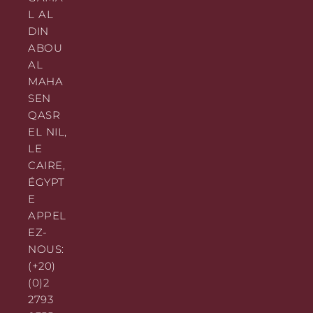
L AL
DIN
ABOU
AL
MAHA
SEN
QASR
EL NIL,
LE
CAIRE,
ÉGYPT
E
APPEL
EZ-
NOUS:
(+20)
(0)2
2793