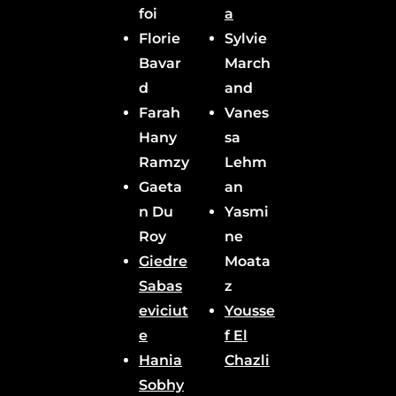
foi
a
Florie
Sylvie
Bavar
March
d
and
Farah
Vanes
Hany
sa
Ramzy
Lehm
Gaeta
an
n Du
Yasmi
Roy
ne
Giedre
Moata
Sabas
z
eviciut
Yousse
e
f El
Hania
Chazli
Sobhy