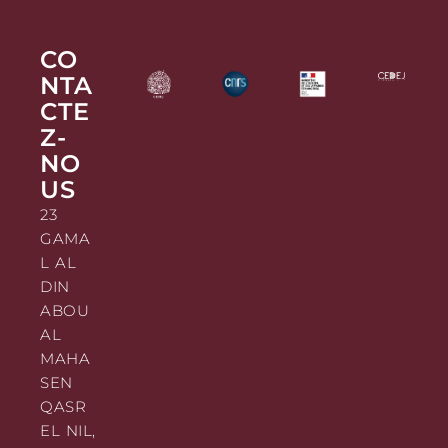
CO
NTA
CTE
Z-
NO
US
23
GAMA
L AL
DIN
ABOU
AL
MAHA
SEN
QASR
EL NIL,