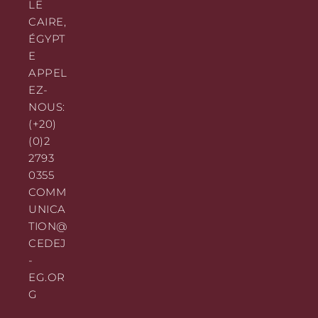
LE
CAIRE,
ÉGYPT
E
APPEL
EZ-
NOUS:
(+20)
(0)2
2793
0355
COMM
UNICA
TION@
CEDEJ
-
EG.OR
G