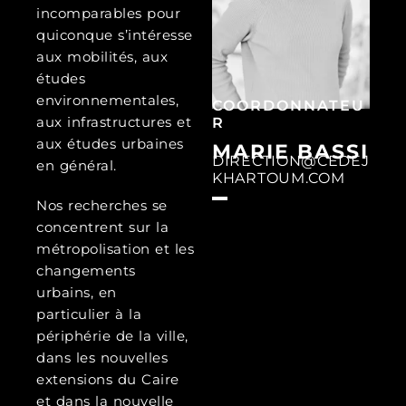
incomparables pour
quiconque s’intéresse
aux mobilités, aux
études
environnementales,
COORDONNATEU
aux infrastructures et
R
aux études urbaines
MARIE BASSI
DIRECTION@CEDEJ
en général.
KHARTOUM.COM
Nos recherches se
concentrent sur la
métropolisation et les
changements
urbains, en
particulier à la
périphérie de la ville,
dans les nouvelles
extensions du Caire
et dans la nouvelle