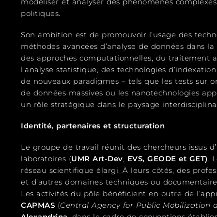
modéliser et analyser des phénomènes complexes l
politiques.
Son ambition est de promouvoir l’usage des techn
méthodes avancées d’analyse de données dans la r
des approches computationnelles, du traitement a
l’analyse statistique, des technologies d’indexati
de nouveaux paradigmes – tels que les tests sur o
de données massives ou les nanotechnologies appli
un rôle stratégique dans le paysage interdisciplina
Identité, partenaires et structuration
Le groupe de travail réunit des chercheurs issus d’i
laboratoires (
UMR Art-Dev
,
EVS
,
GEODE
et
GET
)
. 
réseau scientifique élargi. À leurs côtés, des prof
et d’autres domaines techniques ou documentaires
Les activités du pôle bénéficient en outre de l’ap
CAPMAS
(
Central Agency for Public Mobilization a
Alexandrina
, dans le cadre de conventions établies