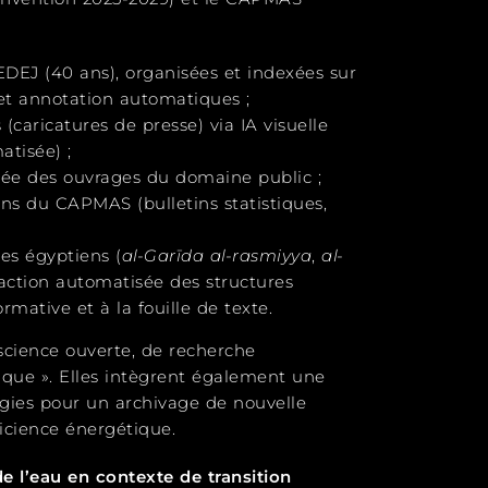
EDEJ (40 ans), organisées et indexées sur
n et annotation automatiques ;
 (caricatures de presse) via IA visuelle
atisée) ;
isée des ouvrages du domaine public ;
ions du CAPMAS (bulletins statistiques,
ues égyptiens (
al-Garīda al-rasmiyya
,
al-
traction automatisée des structures
rmative et à la fouille de texte.
 science ouverte, de recherche
ique ». Elles intègrent également une
ogies pour un archivage de nouvelle
fficience énergétique.
e l’eau en contexte de transition