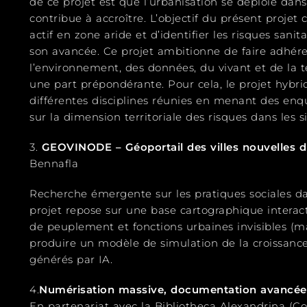
de ce projet est que l’urbanisation se déploie dan
contribue à accroître. L’objectif du présent projet 
actif en zone aride et d’identifier les risques sani
son avancée. Ce projet ambitionne de faire adhére
l’environnement, des données, du vivant et de la
une part prépondérante. Pour cela, le projet hybr
différentes disciplines réunies en menant des enq
sur la dimension territoriale des risques dans les si
3.
GEOVINODE – Géoportail des villes nouvelles 
Bennafla
Recherche émergente sur les pratiques sociales dan
projet repose sur une base cartographique interac
de peuplement et fonctions urbaines invisibles (malls,
produire un modèle de simulation de la croissance 
générés par IA.
4.
Numérisation massive, documentation avancée e
En partenariat avec la Bibliotheca Alexandrina (