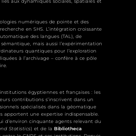
iés aux dynamiques sociales, spatiales et
ologies numériques de pointe et des
echerche en SHS. L’intégration croissante
utomatique des langues (TAL), de
on sémantique, mais aussi l’expérimentation
rdinateurs quantiques pour l’exploration
quées à l’archivage – confère à ce pôle
ire.
nstitutions égyptiennes et françaises : les
Leurs contributions s’inscrivent dans un
essionnels spécialisés dans la géomatique
 apportent une expertise indispensable.
pui d’environ cinquante agents relevant du
nd Statistics
) et de la
Bibliotheca
 entre le CNRS et ces institutions. Depuis