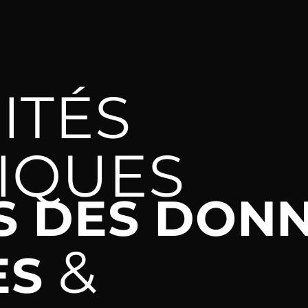
ITÉS
IQUES
S DES DON
&
ES