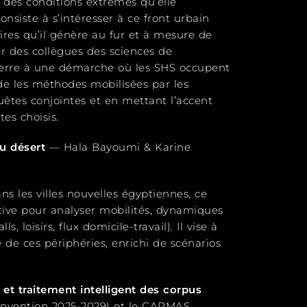
s des conditions extrêmes qu’elle
consiste à s’intéresser à ce front urbain
taires qu’il génère au fur et à mesure de
r des collègues des sciences de
 terre à une démarche où les SHS occupent
ide les méthodes mobilisées par les
uêtes conjointes et en mettant l’accent
tes choisis.
du désert
— Hala Bayoumi & Karine
s les villes nouvelles égyptiennes, ce
tive pour analyser mobilités, dynamiques
 loisirs, flux domicile-travail). Il vise à
de ces périphéries, enrichi de scénarios
t traitement intelligent des corpus
Convention 2025-2029) et le CAPMAS