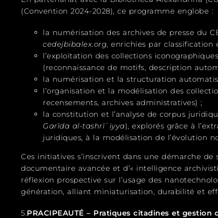
(Convention 2024-2028), ce programme englobe :
la numérisation des archives de presse du C
cedejbibalex.org
, enrichies par classificatio
l’exploitation des collections iconographiques
(reconnaissance de motifs, description autom
la numérisation et la structuration automat
l’organisation et la modélisation des collect
recensements, archives administratives) ;
la constitution et l’analyse de corpus juridiq
Garīda al-tashrīʿiyya
), explorés grâce à l’ex
juridiques, à la modélisation de l’évolution no
Ces initiatives s’inscrivent dans une démarche de
documentaire avancée et d’« intelligence archivist
réflexion prospective sur l’usage des nanotechnol
génération, alliant miniaturisation, durabilité et e
5.
PRACIPEAUTÉ – Pratiques citadines et gestion d