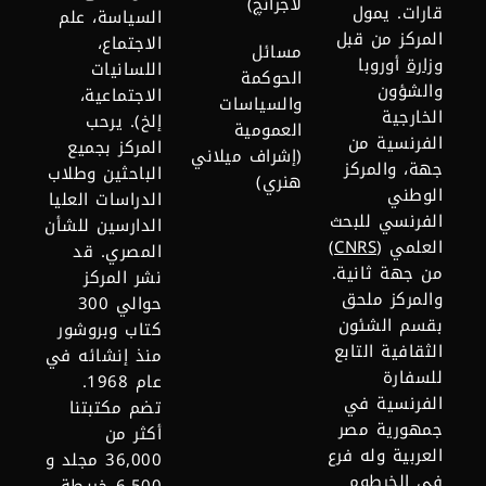
لاجرانچ)
قارات. يمول
السياسة، علم
المركز من قبل
الاجتماع،
مسائل
وزارة
أوروبا
اللسانيات
الحوكمة
والشؤون
الاجتماعية،
والسياسات
الخارجية
إلخ). يرحب
العمومية
الفرنسية من
المركز بجميع
(إشراف ميلاني
جهة، والمركز
الباحثين وطلاب
هنري)
الوطني
الدراسات العليا
الفرنسي للبحث
الدارسين للشأن
العلمي (
CNRS
)
المصري. قد
من جهة ثانية.
نشر المركز
والمركز ملحق
حوالي 300
بقسم الشئون
كتاب وبروشور
الثقافية التابع
منذ إنشائه في
للسفارة
عام 1968.
الفرنسية في
تضم
مكتبتنا
جمهورية مصر
أكثر من
العربية وله فرع
36,000 مجلد و
في الخرطوم