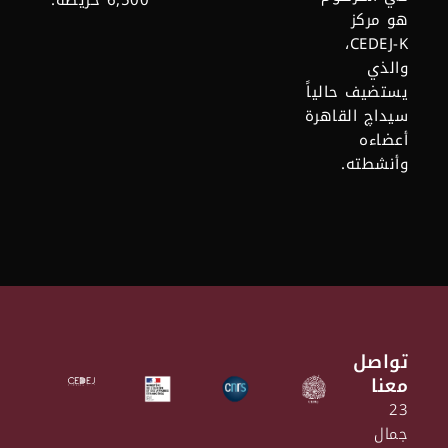
6,500 خريطة.
هو مركز
CEDEJ-K،
والذي
يستضيف حالياً
سيداچ القاهرة
أعضاءه
وأنشطته.
تواصل
معنا
23
جمال