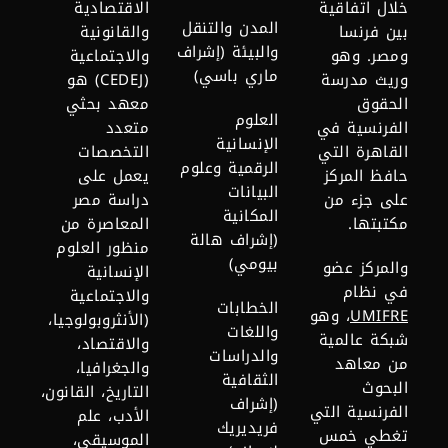
خلال اتفاقية
الاقتصادية
المدن والتنقل
بين فرنسا
والقانونية
والبيئة (إشراف
ومصر. وهو
والاجتماعية
ماري باسي)
وريث مدرسة
(CEDEJ) هو
الحقوق
معهد بحثي
العلوم
الفرنسية في
متعدد
الإنسانية
القاهرة التي
التخصصات
الرقمية وعلوم
حافظ المركز
يعمل على
البيانات
على جزء من
دراسة مصر
المكانية
مكتبتها.
المعاصرة من
(إشراف هالة
منظور العلوم
بيومي)
والمركز عضو
الإنسانية
في نظام
والاجتماعية
الخطابات
UMIFRE
،
وهو
(الأنثروبولوجيا،
واللغات
شبكة عالمية
والاقتصاد،
والدراسات
من معاهد
والجغرافيا،
الثقافية
البحوث
التاريخ، القانون،
(إشراف
الفرنسية التي
الأدب، علم
فريديريك
تغطي خمس
الموسيقى،