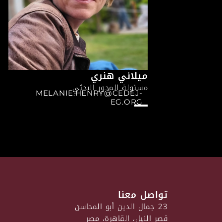
ميلاني هنري
مسئولة المحور البحثي
MELANIE.HENRY@CEDEJ-
EG.ORG
تواصل معنا
23 جمال الدين أبو المحاسن
قصر النيل، القاهرة، مصر