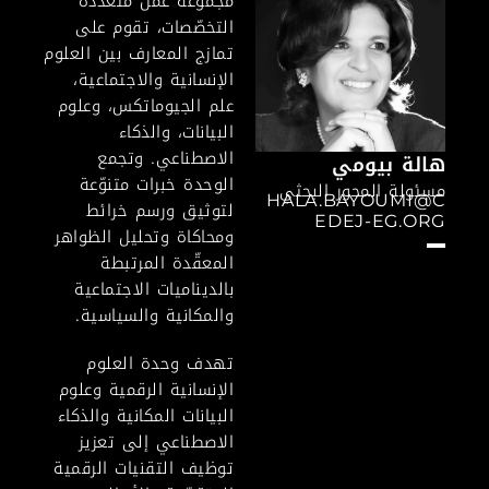
مجموعة عمل متعددة
التخصّصات، تقوم على
تمازج المعارف بين العلوم
الإنسانية والاجتماعية،
علم الجيوماتكس، وعلوم
البيانات، والذكاء
الاصطناعي. وتجمع
هالة بيومي
الوحدة خبرات متنوّعة
مسئولة المحور البحثي
HALA.BAYOUMI@C
لتوثيق ورسم خرائط
EDEJ-EG.ORG
ومحاكاة وتحليل الظواهر
المعقّدة المرتبطة
بالديناميات الاجتماعية
والمكانية والسياسية.
تهدف وحدة العلوم
الإنسانية الرقمية وعلوم
البيانات المكانية والذكاء
الاصطناعي إلى تعزيز
توظيف التقنيات الرقمية