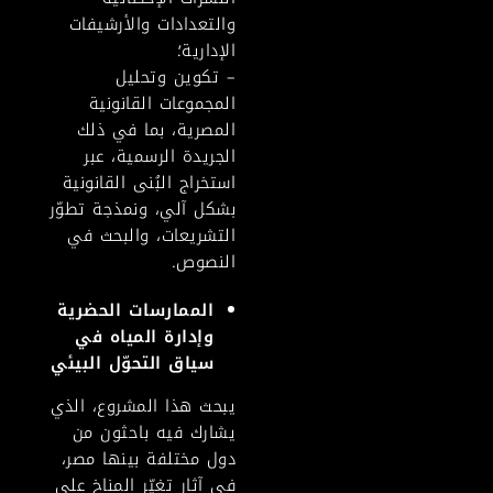
والتعدادات والأرشيفات
الإدارية؛
– تكوين وتحليل
المجموعات القانونية
المصرية، بما في ذلك
الجريدة الرسمية، عبر
استخراج البُنى القانونية
بشكل آلي، ونمذجة تطوّر
التشريعات، والبحث في
النصوص.
الممارسات الحضرية
وإدارة المياه في
سياق التحوّل البيئي
يبحث هذا المشروع، الذي
يشارك فيه باحثون من
دول مختلفة بينها مصر،
في آثار تغيّر المناخ على